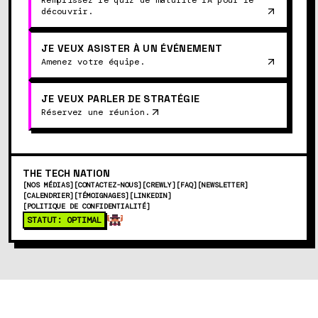
Remplissez le quiz de maturité IA pour le
découvrir.
JE VEUX ASISTER À UN ÉVÉNEMENT
Amenez votre équipe.
JE VEUX PARLER DE STRATÉGIE
Réservez une réunion.
THE
TECH
NATION
[
NOS MÉDIAS
]
[
CONTACTEZ-NOUS
]
[
CREWLY
]
[
FAQ
]
[
NEWSLETTER
]
[
CALENDRIER
]
[
TÉMOIGNAGES
]
[
LINKEDIN
]
[
POLITIQUE DE CONFIDENTIALITÉ
]
STATUT: OPTIMAL